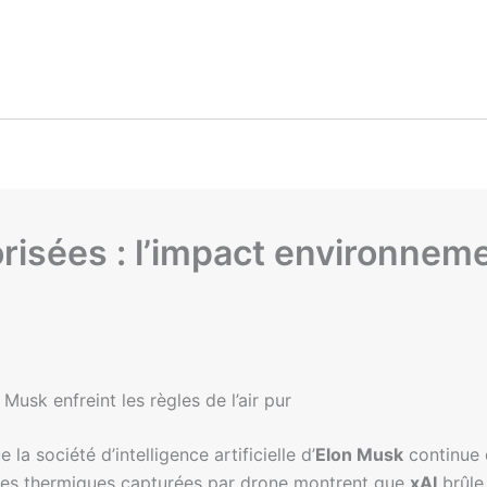
risées : l’impact environnemen
Musk enfreint les règles de l’air pur
a société d’intelligence artificielle d’
Elon Musk
continue 
ages thermiques capturées par drone montrent que
xAI
brûle