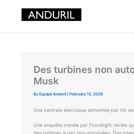
Skip
to
content
Des turbines non auto
Musk
By
Equipe Anduril
/
February 13, 2026
Une centrale électrique alimentée par l’IA de 
Une enquête menée par Floodlight révèle que l
des turbines à gaz non autorisées. Des im