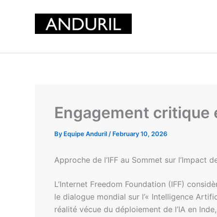
Skip
to
content
Engagement critique e
By
Equipe Anduril
/
February 10, 2026
Approche de l’IFF au Sommet sur l’Impact de
L’Internet Freedom Foundation (IFF) considè
le dialogue mondial sur l’« Intelligence Ar
réalité vécue du déploiement de l’IA en In