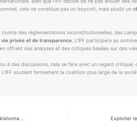
e internationale. Bien que l’IFF décide de ne pas allouer des 
sommet, cela ne constitue pas un boycott, mais plutôt un
c
ques contre des réglementations inconstitutionnelles, des 
e vie privée et de transparence
. L’IFF participera au somme
 en offrant des analyses et des critiques basées sur des vale
ou à des discussions, cela se fera avec un regard critique,
 L’IFF soutient fermement la coalition plus large de la soci
Réglementation de l’IA : Le comité de l’État de l’Oklahoma prend des mesures