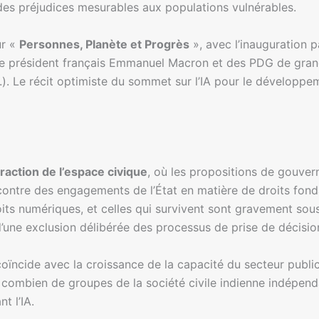
 des préjudices mesurables aux populations vulnérables.
ur «
Personnes, Planète et Progrès
», avec l’inauguration p
 le président français Emmanuel Macron et des PDG de gran
. Le récit optimiste du sommet sur l’IA pour le développeme
raction de l’espace civique
, où les propositions de gouvern
’encontre des engagements de l’État en matière de droits fon
droits numériques, et celles qui survivent sont gravement so
 d’une exclusion délibérée des processus de prise de décisio
 coïncide avec la croissance de la capacité du secteur publi
 combien de groupes de la société civile indienne indépenda
t l’IA.