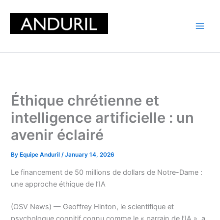
Skip
to
content
Éthique chrétienne et
intelligence artificielle : un
avenir éclairé
By
Equipe Anduril
/
January 14, 2026
Le financement de 50 millions de dollars de Notre-Dame :
une approche éthique de l’IA
(OSV News) — Geoffrey Hinton, le scientifique et
psychologue cognitif connu comme le « parrain de l’IA », a