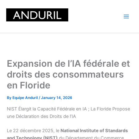
Skip
to
content
Expansion de l’IA fédérale et
droits des consommateurs
en Floride
By
Equipe Anduril
/
January 14, 2026
NIST Élargit la Capacité Fédérale en IA ; La Floride Propose
une Déclaration des Droits de l’IA
Le 22 décembre 2025, le
National Institute of Standards
and Technology (NIST)
du Département du Commerce