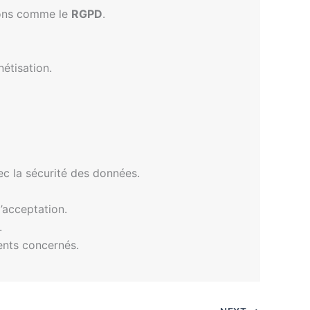
ions comme le
RGPD
.
étisation.
ec la sécurité des données.
’acceptation.
.
ents concernés.