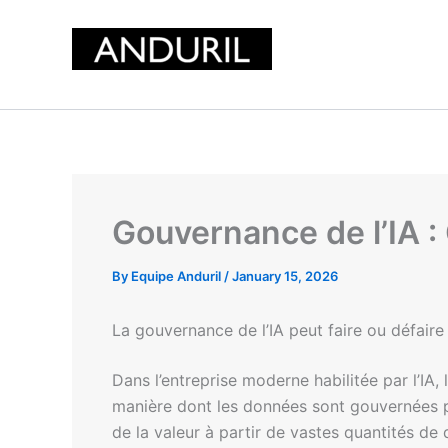
Skip
to
content
Gouvernance de l’IA :
By
Equipe Anduril
/
January 15, 2026
La gouvernance de l’IA peut faire ou défair
Dans l’entreprise moderne habilitée par l’IA,
manière dont les données sont gouvernées pe
de la valeur à partir de vastes quantités de