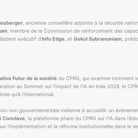
euberger
, ancienne conseillère adjointe à la sécurité nati
iam
, membre de la Commission de renforcement des capacité
ésident exécutif d’
Info Edge
, et
Gokul Subramaniam
, prési
iative Futur de la société
du CPRG, qui examine comment les
éparation au Sommet sur l’impact de l’IA en Inde 2026, le C
de qu’à l’international.
ion non gouvernementale indienne à accueillir un événement
5 Conclave
, la plateforme phare du CPRG sur l’IA dans l’édu
ur l’implémentation et la réforme institutionnelle dans le se