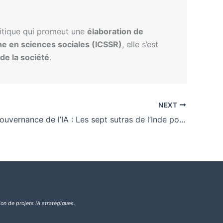
litique qui promeut une
élaboration de
he en sciences sociales (ICSSR)
, elle s’est
 de la société
.
NEXT
Cadre de gouvernance de l’IA : Les sept sutras de l’Inde pour une innovation responsable
ion de projets IA stratégiques.