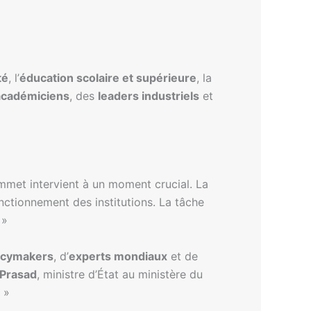
té
, l’
éducation scolaire et supérieure
, la
académiciens
, des
leaders industriels
et
ommet intervient à un moment crucial. La
onctionnement des institutions. La tâche
 »
icymakers
, d’
experts mondiaux
et de
 Prasad
, ministre d’État au ministère du
 »