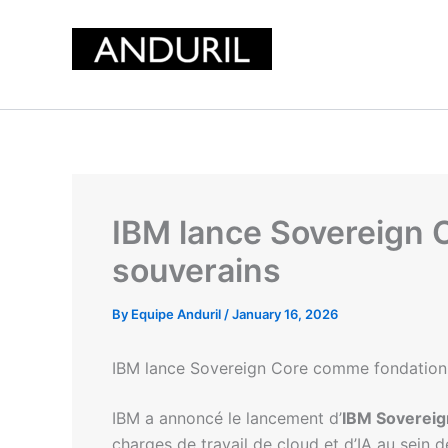
Skip
to
content
IBM lance Sovereign C
souverains
By
Equipe Anduril
/
January 16, 2026
IBM lance Sovereign Core comme fondation p
IBM a annoncé le lancement d’
IBM Sovereig
charges de travail de cloud et d’IA au sein d