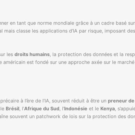
nner en tant que norme mondiale grâce à un cadre basé sur l
l mais classe les applications d’IA par risque, imposant de
sur les
droits humains
, la protection des données et la res
e américain est fondé sur une approche axée sur le marché q
écaire à l’ère de l’IA, souvent réduit à être un
preneur de
 le
Brésil
, l’
Afrique du Sud
, l’
Indonésie
et le
Kenya
, s’appu
îne souvent un patchwork de lois sur la protection des donn