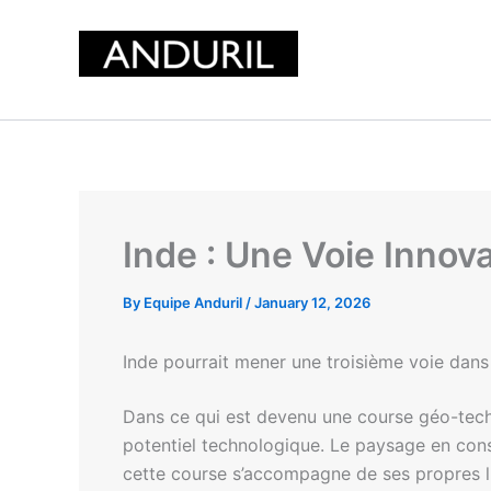
Skip
to
content
Inde : Une Voie Innov
By
Equipe Anduril
/
January 12, 2026
Inde pourrait mener une troisième voie dans
Dans ce qui est devenu une course géo-tech
potentiel technologique. Le paysage en cons
cette course s’accompagne de ses propres lig