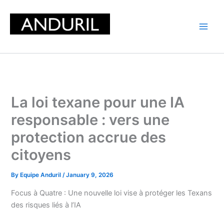
Skip
to
content
La loi texane pour une IA
responsable : vers une
protection accrue des
citoyens
By
Equipe Anduril
/
January 9, 2026
Focus à Quatre : Une nouvelle loi vise à protéger les Texans
des risques liés à l’IA