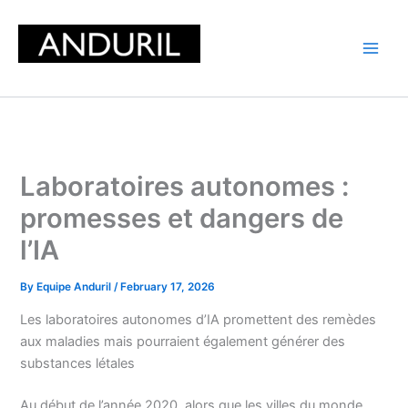
Skip
to
content
Laboratoires autonomes :
promesses et dangers de
l’IA
By
Equipe Anduril
/
February 17, 2026
Les laboratoires autonomes d’IA promettent des remèdes
aux maladies mais pourraient également générer des
substances létales
Au début de l’année 2020, alors que les villes du monde