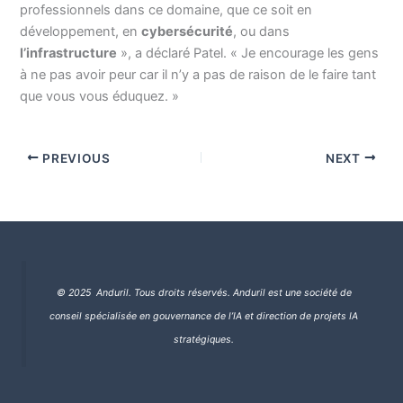
professionnels dans ce domaine, que ce soit en
développement, en
cybersécurité
, ou dans
l’infrastructure
», a déclaré Patel. « Je encourage les gens
à ne pas avoir peur car il n’y a pas de raison de le faire tant
que vous vous éduquez. »
PREVIOUS
NEXT
© 2025 Anduril. Tous droits réservés.
Anduril est une société de
conseil spécialisée en gouvernance de l’IA et direction de projets IA
stratégiques.