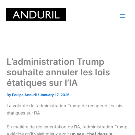
Skip
to
content
L’administration Trump
souhaite annuler les lois
étatiques sur l’IA
By
Equipe Anduril
/
January 17, 2026
La volonté de l’administration Trump de récupérer les lois
étatiques sur l’IA
En matière de réglementation de l’IA, l’administration Trump
a décidé qu’il valait mieux avoir
un seul chef dans la