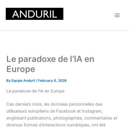
Skip
to
content
Le paradoxe de l’IA en
Europe
By
Equipe Anduril
/
February 6, 2026
Le paradoxe de l’IA en Europe
Ces derniers mois, les données personnelles des
utilisateurs européens de Facebook et Instagram,
englobant publications, photographies, commentaires et
diverses formes d’interactions numériques, ont été