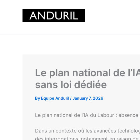
Skip
to
content
Le plan national de l’
sans loi dédiée
By
Equipe Anduril
/
January 7, 2026
Le plan national de l’IA du Labour : absence 
Dans un contexte où les avancées technologiqu
des interrogations, notamment en raison de