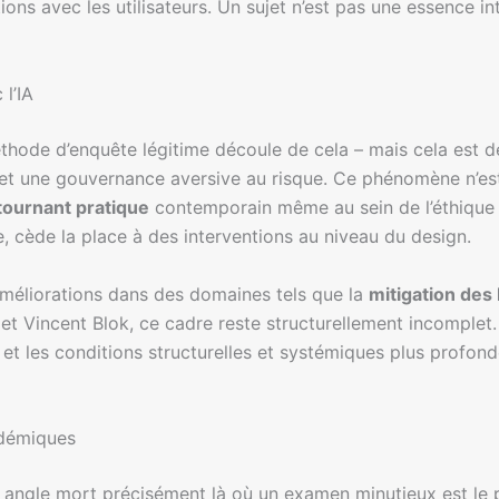
ons avec les utilisateurs. Un sujet n’est pas une essence in
l’IA
thode d’enquête légitime découle de cela – mais cela est de
es et une gouvernance aversive au risque. Ce phénomène n’e
tournant pratique
contemporain même au sein de l’éthique de
ce, cède la place à des interventions au niveau du design.
 améliorations dans des domaines tels que la
mitigation des 
t Vincent Blok, ce cadre reste structurellement incomplet. 
 et les conditions structurelles et systémiques plus profon
adémiques
un angle mort précisément là où un examen minutieux est le