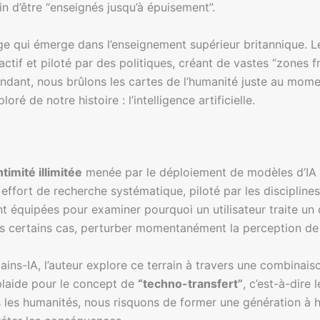
 d’être “enseignés jusqu’à épuisement”.
rge qui émerge dans l’enseignement supérieur britannique. 
tif et piloté par des politiques, créant de vastes “zones fr
pendant, nous brûlons les cartes de l’humanité juste au mome
é de notre histoire : l’intelligence artificielle.
imité illimitée
menée par le déploiement de modèles d’IA g
ffort de recherche systématique, piloté par les disciplines 
ent équipées pour examiner pourquoi un utilisateur traite
ns certains cas, perturber momentanément la perception de l’
mains-IA, l’auteur explore ce terrain à travers une combinais
 plaide pour le concept de
“techno-transfert”
, c’est-à-dire 
s les humanités, nous risquons de former une génération à 