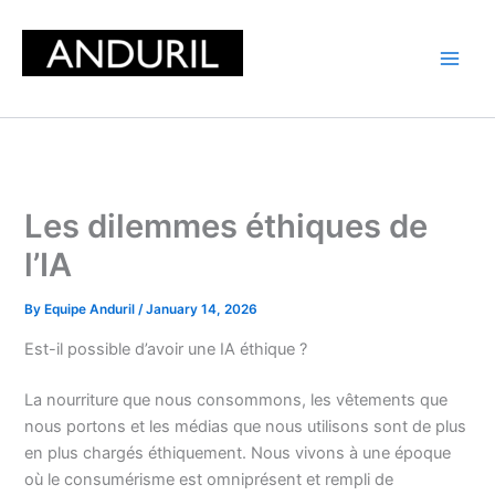
Skip
to
content
Les dilemmes éthiques de
l’IA
By
Equipe Anduril
/
January 14, 2026
Est-il possible d’avoir une IA éthique ?
La nourriture que nous consommons, les vêtements que
nous portons et les médias que nous utilisons sont de plus
en plus chargés éthiquement. Nous vivons à une époque
où le consumérisme est omniprésent et rempli de