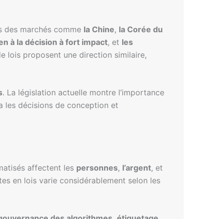
 Dans des marchés comme
la Chine
,
la Corée du
en à la décision à fort impact
, et
les
de lois proposent une direction similaire,
s
. La législation actuelle montre l’importance
ra les décisions de conception et
atisés affectent les
personnes
,
l’argent
, et
es en lois varie considérablement selon les
gouvernance des algorithmes
,
étiquetage