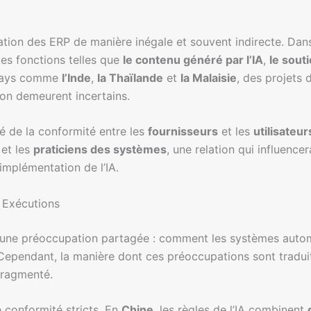
lisation des ERP de manière inégale et souvent indirecte.
t des fonctions telles que
le contenu généré par l’IA
,
le souti
 pays comme
l’Inde
,
la Thaïlande
et
la Malaisie
, des projets 
tion demeurent incertains.
é de la conformité entre les
fournisseurs
et les
utilisateur
et les
praticiens des systèmes
, une relation qui influence
’implémentation de l’IA.
 Exécutions
d’une préoccupation partagée : comment les systèmes autom
 Cependant, la manière dont ces préoccupations sont traduit
fragmenté.
 conformité stricts. En
Chine
, les règles de l’IA combinent