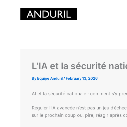
Skip
to
content
L’IA et la sécurité na
By
Equipe Anduril
/
February 13, 2026
AI et la sécurité nationale : comment s’y pr
Réguler l’IA avancée n’est pas un jeu d’éch
sur le prochain coup ou, pire, réagir après c