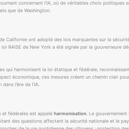
tournant concernant l’IA, où de véritables choix politiques so
États que de Washington.
Californie ont adopté des lois marquantes sur la sécurité d
e la loi RAISE de New York a été signée par la gouverneure
s qui harmonisent la loi étatique et fédérale, reconnaissan
 impact économique, ces mesures créent un chemin clair pour
 dans l’ère de l’IA.
s et fédérales est appelé
harmonisation
. Le gouvernement f
raitant des questions affectant la sécurité nationale et le 
 proches de la vie quotidienne des citoyens : protection de