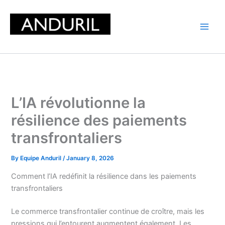
Skip
to
content
L’IA révolutionne la
résilience des paiements
transfrontaliers
By
Equipe Anduril
/
January 8, 2026
Comment l’IA redéfinit la résilience dans les paiements
transfrontaliers
Le commerce transfrontalier continue de croître, mais les
pressions qui l’entourent augmentent également. Les