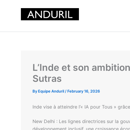
Skip
to
content
L’Inde et son ambition
Sutras
By
Equipe Anduril
/
February 16, 2026
Inde vise à atteindre l’« IA pour Tous » grâc
New Delhi : Les lignes directrices sur la gou
développement inclusif, une croissance écon