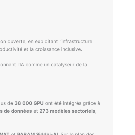
n ouverte, en exploitant l’infrastructure
uctivité et la croissance inclusive.
tionnant l’IA comme un catalyseur de la
plus de
38 000 GPU
ont été intégrés grâce à
s de données
et
273 modèles sectoriels
,
WAT
et
PARAM Siddhi-AI
. Sur le plan des