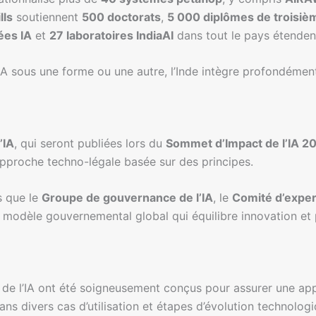
lls
soutiennent
500 doctorats
,
5 000 diplômes de troisiè
ées IA
et
27 laboratoires IndiaAI
dans tout le pays étendent
’IA sous une forme ou une autre, l’Inde intègre profondémen
’IA
, qui seront publiées lors du
Sommet d’Impact de l’IA 2
pproche techno-légale basée sur des principes.
es que le
Groupe de gouvernance de l’IA
, le
Comité d’expert
 un modèle gouvernemental global qui équilibre innovation et
e l’IA ont été soigneusement conçus pour assurer une applic
ns divers cas d’utilisation et étapes d’évolution technolog