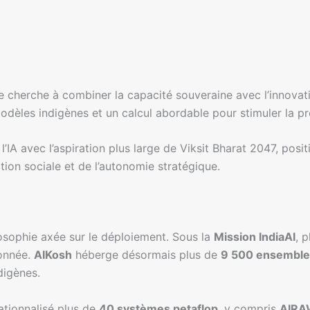
e cherche à combiner la capacité souveraine avec l’innovatio
èles indigènes et un calcul abordable pour stimuler la prod
IA avec l’aspiration plus large de Viksit Bharat 2047, posi
ion sociale et de l’autonomie stratégique.
ilosophie axée sur le déploiement. Sous la
Mission IndiaAI
, 
ionnée.
AIKosh
héberge désormais plus de
9 500 ensemble
digènes.
tionnalisé plus de
40 systèmes petaflop
, y compris
AIRA