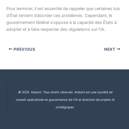
Pour terminer, il est essentiel de rappeler que certaines lois
d’État tentent d’aborder ces problèmes. Cependant, le
gouvernement fédéral s’oppose à la capacité des États à
adopter et à faire respecter des régulations sur l’IA.
PREVIOUS
NEXT
© 2025 Anduril. Tous droits réservés.
Anduril est une société de
conseil spécialisée en gouvernance de l’IA et direction de projets IA
stratégiques.