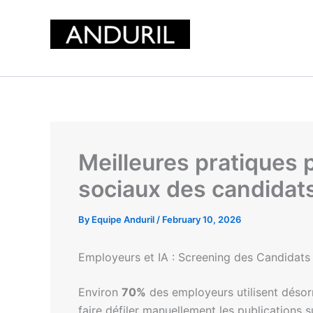
Skip
to
content
Meilleures pratiques po
sociaux des candidat
By
Equipe Anduril
/
February 10, 2026
Employeurs et IA : Screening des Candidats
Environ
70%
des employeurs utilisent désorm
faire défiler manuellement les publications 