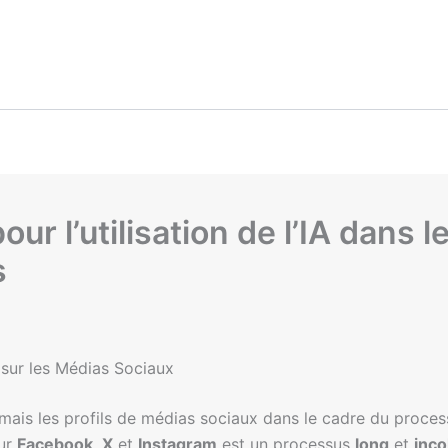
ur l’utilisation de l’IA dans l
s
 sur les Médias Sociaux
ais les profils de médias sociaux dans le cadre du process
sur
Facebook
,
X
et
Instagram
est un processus
long
et
inc