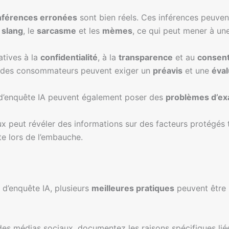
nférences erronées
sont bien réels. Ces inférences peuvent
e
slang
, le
sarcasme
et les
mèmes
, ce qui peut mener à u
tives à la
confidentialité
, à la
transparence
et au
consen
ité des consommateurs peuvent exiger un
préavis
et une
éval
ls d’enquête IA peuvent également poser des
problèmes d’ex
x peut révéler des informations sur des facteurs protégés 
te lors de l’embauche.
 d’enquête IA, plusieurs
meilleures pratiques
peuvent être 
s médias sociaux, documentez les raisons spécifiques liées