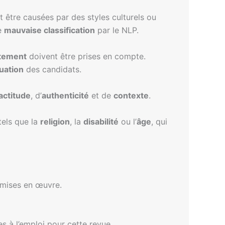
 être causées par des styles culturels ou
ne
mauvaise classification
par le NLP.
tement
doivent être prises en compte.
uation
des candidats.
actitude
, d’
authenticité
et de
contexte
.
tels que la
religion
, la
disabilité
ou l’
âge
, qui
mises en œuvre.
 à l’emploi pour cette revue.