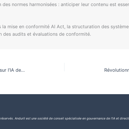
n des normes harmonisées : anticiper leur contenu est essen
la mise en conformité AI Act, la structuration des système
n des audits et évaluations de conformité.
Directives espagnoles pour se conformer à la loi sur l’IA de l’UE
 réservés.
Anduril est une société de conseil spécialisée en gouvernance de l’IA et direct