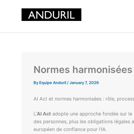
Skip
to
content
Normes harmonisées p
By
Equipe Anduril
/
January 7, 2026
AI Act et normes harmonisées : rôle, proce
L’
AI Act
adopte une approche fondée sur le ri
des personnes, plus les obligations légales 
européen de confiance pour l’IA.