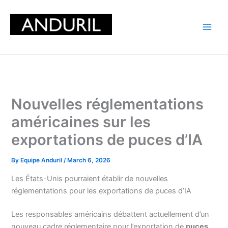
Skip
to
content
Nouvelles réglementations
américaines sur les
exportations de puces d’IA
By
Equipe Anduril
/
March 6, 2026
Les États-Unis pourraient établir de nouvelles
réglementations pour les exportations de puces d’IA
Les responsables américains débattent actuellement d’un
nouveau cadre réglementaire pour l’exportation de
puces