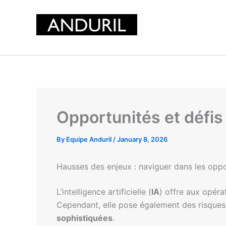
Skip
to
content
Opportunités et défis 
By
Equipe Anduril
/
January 8, 2026
Hausses des enjeux : naviguer dans les oppor
L’intelligence artificielle (
IA
) offre aux opéra
Cependant, elle pose également des risques si
sophistiquées
.