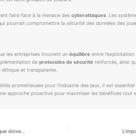
ment faire face à la menace des
cyberattaques
. Les systèm
 qui pourrait compromettre la sécurité des données des jou
que les entreprises trouvent un
équilibre
entre l’exploitation
implémentation de
protocoles de sécurité
renforcés, ainsi q
e éthique et transparente.
lités prometteuses pour l’industrie des jeux, il est essentiel
une approche proactive pour maximiser les bénéfices tout e
L’impact de l’IA sur la réponse aux incidents : ce que doivent savoir les directeurs juridiques
L’imp