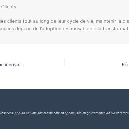
 Clients
s clients tout au long de leur cycle de vie, maintenir la di
 succès dépend de l’adoption responsable de la transformatio
Directives de gouvernance de l’IA en Inde pour une innovation responsable
Rég
 réservés.
Anduril est une société de conseil spécialisée en gouvernance de l’IA et direct