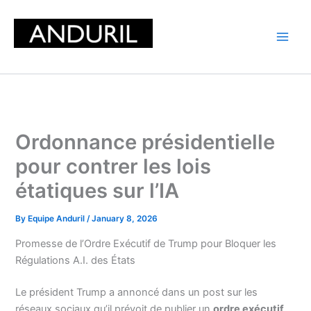
Skip
to
content
Ordonnance présidentielle
pour contrer les lois
étatiques sur l’IA
By
Equipe Anduril
/
January 8, 2026
Promesse de l’Ordre Exécutif de Trump pour Bloquer les
Régulations A.I. des États
Le président Trump a annoncé dans un post sur les
réseaux sociaux qu’il prévoit de publier un
ordre exécutif