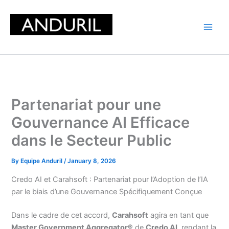
Skip
to
content
Partenariat pour une
Gouvernance AI Efficace
dans le Secteur Public
By
Equipe Anduril
/
January 8, 2026
Credo AI et Carahsoft : Partenariat pour l’Adoption de l’IA
par le biais d’une Gouvernance Spécifiquement Conçue
Dans le cadre de cet accord,
Carahsoft
agira en tant que
Master Government Aggregator®
de
Credo AI
, rendant la