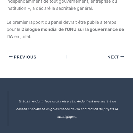
indépendamment de tout gouvernement, entreprise ou
institution », a déclaré le secrétaire général.
Le premier rapport du panel devrait être publié à temps
pour le
Dialogue mondial de l’ONU sur la gouvernance de
l’IA
en juillet.
PREVIOUS
NEXT
© 2025 Anduril. Tous droits réservés.
Anduril est une société de
conseil spécialisée en gouvernance de l’IA et direction de projets IA
stratégiques.