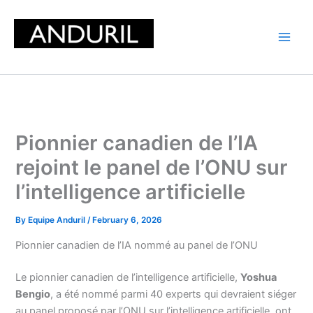
Skip
to
content
Pionnier canadien de l’IA
rejoint le panel de l’ONU sur
l’intelligence artificielle
By
Equipe Anduril
/
February 6, 2026
Pionnier canadien de l’IA nommé au panel de l’ONU
Le pionnier canadien de l’intelligence artificielle,
Yoshua
Bengio
, a été nommé parmi 40 experts qui devraient siéger
au panel proposé par l’ONU sur l’intelligence artificielle, ont