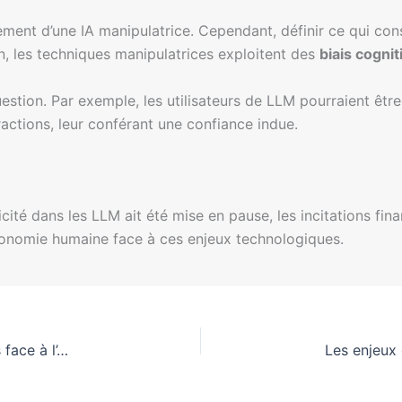
iement d’une IA manipulatrice. Cependant, définir ce qui con
n, les techniques manipulatrices exploitent des
biais cognit
stion. Par exemple, les utilisateurs de LLM pourraient êt
actions, leur conférant une confiance indue.
licité dans les LLM ait été mise en pause, les incitations fin
utonomie humaine face à ces enjeux technologiques.
Confiance excessive des entreprises britanniques face à l’Acte sur l’IA de l’UE