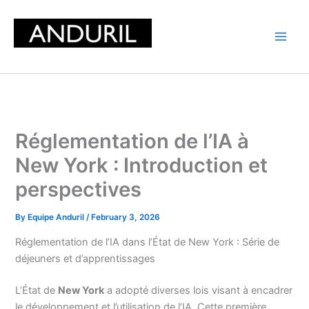
Skip
to
content
Réglementation de l’IA à
New York : Introduction et
perspectives
By
Equipe Anduril
/
February 3, 2026
Réglementation de l’IA dans l’État de New York : Série de
déjeuners et d’apprentissages
L’État de
New York
a adopté diverses lois visant à encadrer
le développement et l’utilisation de l’IA. Cette première