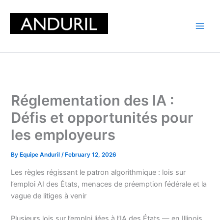
Skip
to
content
Réglementation des IA :
Défis et opportunités pour
les employeurs
By
Equipe Anduril
/
February 12, 2026
Les règles régissant le patron algorithmique : lois sur
l’emploi AI des États, menaces de préemption fédérale et la
vague de litiges à venir
Plusieurs lois sur l’emploi liées à l’IA des États — en Illinois,