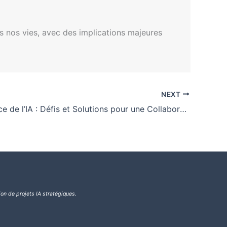
ns nos vies, avec des implications majeures
NEXT
Gouvernance de l’IA : Défis et Solutions pour une Collaboration Efficace
ion de projets IA stratégiques.