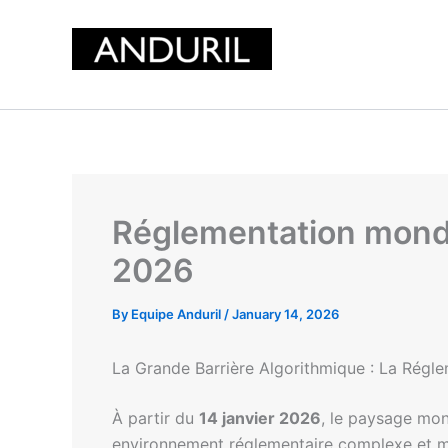
Skip
to
content
Réglementation mondia
2026
By
Equipe Anduril
/
January 14, 2026
La Grande Barrière Algorithmique : La Régle
À partir du
14 janvier 2026
, le paysage mond
environnement réglementaire complexe et mul