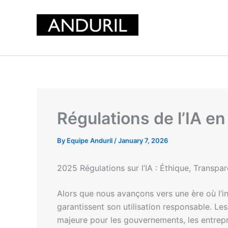
Skip
to
content
Régulations de l’IA e
By
Equipe Anduril
/
January 7, 2026
2025 Régulations sur l’IA : Éthique, Transp
Alors que nous avançons vers une ère où l’inte
garantissent son utilisation responsable. Le
majeure pour les gouvernements, les entrepri