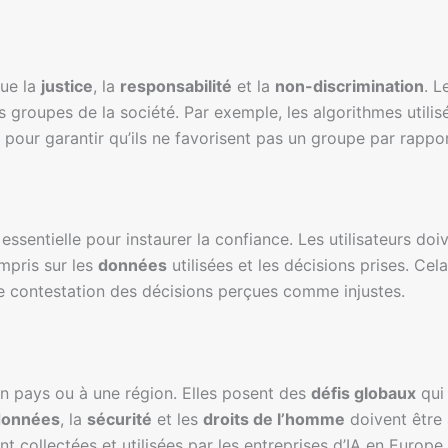
que la
justice
, la
responsabilité
et la
non-discrimination
. L
ins groupes de la société. Par exemple, les algorithmes utili
 pour garantir qu’ils ne favorisent pas un groupe par rappor
essentielle pour instaurer la confiance. Les utilisateurs doi
mpris sur les
données
utilisées et les décisions prises. Ce
e contestation des décisions perçues comme injustes.
 un pays ou à une région. Elles posent des
défis globaux
qui 
 données
, la
sécurité
et les
droits de l’homme
doivent être
t collectées et utilisées par les entreprises d’IA en Europe