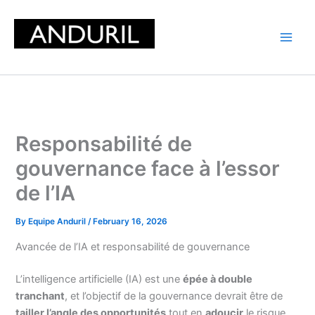
Skip
to
content
Responsabilité de
gouvernance face à l’essor
de l’IA
By
Equipe Anduril
/
February 16, 2026
Avancée de l’IA et responsabilité de gouvernance
L’intelligence artificielle (IA) est une
épée à double
tranchant
, et l’objectif de la gouvernance devrait être de
tailler l’angle des opportunités
tout en
adoucir
le risque.