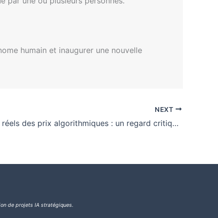
bué par une ou plusieurs personnes.
énome humain et inaugurer une nouvelle
NEXT
Les risques réels des prix algorithmiques : un regard critique de la CMA
ion de projets IA stratégiques.