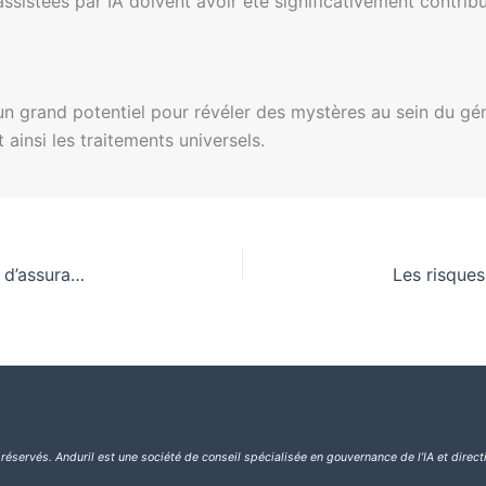
 assistées par IA doivent avoir été significativement contri
e un grand potentiel pour révéler des mystères au sein du g
insi les traitements universels.
Utilisation de l’IA pour l’interprétation des polices d’assurance
 réservés.
Anduril est une société de conseil spécialisée en gouvernance de l’IA et direct