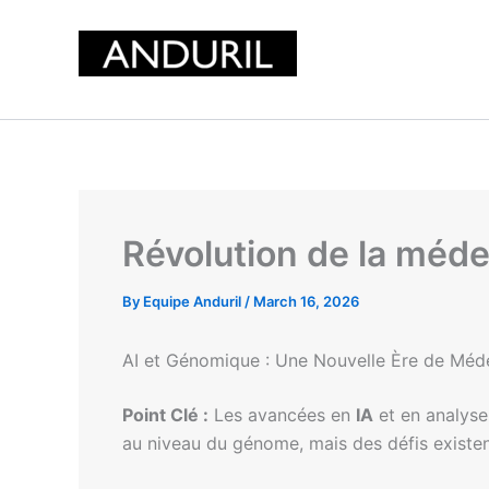
Skip
to
content
Révolution de la méde
By
Equipe Anduril
/
March 16, 2026
AI et Génomique : Une Nouvelle Ère de Méd
Point Clé :
Les avancées en
IA
et en analyse
au niveau du génome, mais des défis existent