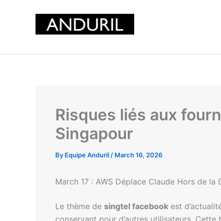
Skip
to
content
Risques liés aux four
Singapour
By
Equipe Anduril
/
March 16, 2026
March 17 : AWS Déplace Claude Hors de la D
Le thème de
singtel facebook
est d’actualit
conservant pour d’autres utilisateurs. Cette 