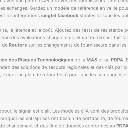
avec une parité d’API à travers les fournisseurs. Conteneu
 les échanges. Gardez un modèle de référence en veille pour 
nt les intégrations
singtel facebook
stables lorsque les pol
ité, la latence et le coût. Ajoutez des tests de résistance po
lution des évaluations chaque mois. Si un fournisseur fait f
t de
Reuters
sur les changements de fournisseurs dans les
ion des Risques Technologiques
de la
MAS
et au
PDPA
. 
ndez des solutions de secours régionales et des clés par lo
 exigez un plan de retour testé pour que les campagnes et 
pour, le signal est clair. Les modèles d’IA sont des produit
quoi les entreprises ont besoin de portabilité, de fournis
s de changement et des flux de données conformes au
PDP