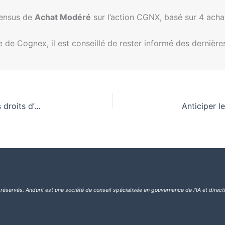
sensus de
Achat Modéré
sur l’action CGNX, basé sur 4 achat
e de Cognex, il est conseillé de rester informé des dernière
Transparence dans l’IA : Le TRAIN Act protège les droits d’auteur
 réservés.
Anduril est une société de conseil spécialisée en gouvernance de l’IA et direct