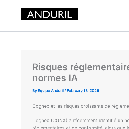
Skip
to
content
Risques réglementair
normes IA
By
Equipe Anduril
/
February 13, 2026
Cognex et les risques croissants de réglemen
Cognex (CGNX) a récemment identifié un nou
réglementaires et de conformité, alors que 