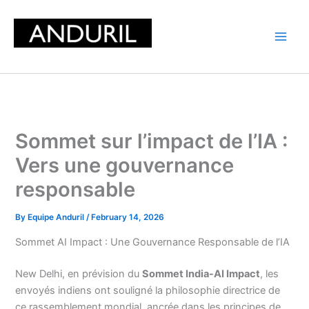
Skip
to
content
Sommet sur l’impact de l’IA :
Vers une gouvernance
responsable
By
Equipe Anduril
/
February 14, 2026
Sommet AI Impact : Une Gouvernance Responsable de l’IA
New Delhi, en prévision du
Sommet India-AI Impact
, les
envoyés indiens ont souligné la philosophie directrice de
ce rassemblement mondial, ancrée dans les principes de