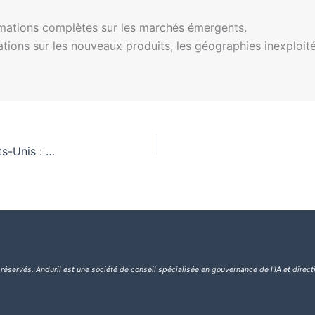
mations complètes sur les marchés émergents.
tions sur les nouveaux produits, les géographies inexploit
La guerre technologique entre la Chine et les États-Unis : enjeux et régulations
 réservés.
Anduril est une société de conseil spécialisée en gouvernance de l’IA et direct