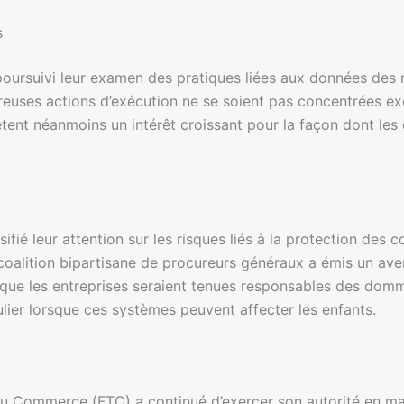
s
oursuivi leur examen des pratiques liées aux données des m
breuses actions d’exécution ne se soient pas concentrées e
flètent néanmoins un intérêt croissant pour la façon dont les 
fié leur attention sur les risques liés à la protection des 
e coalition bipartisane de procureurs généraux a émis un a
que les entreprises seraient tenues responsables des domm
ier lorsque ces systèmes peuvent affecter les enfants.
du Commerce (FTC) a continué d’exercer son autorité en m