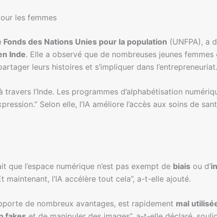
pour les femmes
e Fonds des Nations Unies pour la population
(UNFPA), a di
en Inde
. Elle a observé que de nombreuses jeunes femmes
rtager leurs histoires et s’impliquer dans l’entrepreneuriat
n à travers l’Inde. Les programmes d’alphabétisation numériqu
pression.” Selon elle, l’IA améliore l’accès aux soins de sant
ait que l’espace numérique n’est pas exempt de
biais
ou d’
i
 Et maintenant, l’IA accélère tout cela”, a-t-elle ajouté.
e apporte de nombreux avantages, est rapidement
mal utilisé
p fakes
et de manipuler des images”, a-t-elle déclaré, so