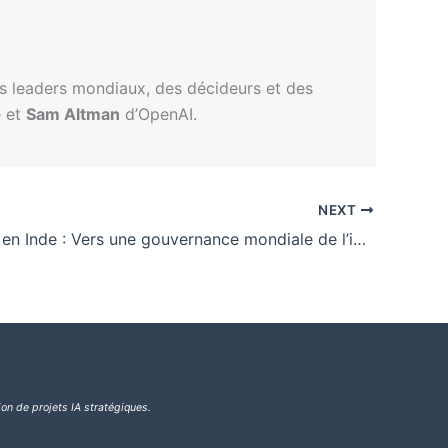
s leaders mondiaux, des décideurs et des
 et
Sam Altman
d’OpenAI.
NEXT
Sommet AI en Inde : Vers une gouvernance mondiale de l’intelligence artificielle
ion de projets IA stratégiques.