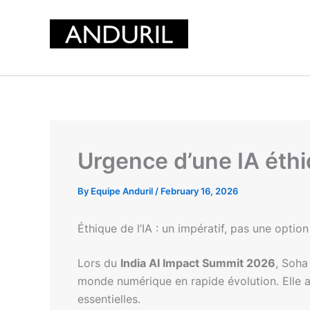
Skip
to
content
Urgence d’une IA éthi
By
Equipe Anduril
/
February 16, 2026
Éthique de l’IA : un impératif, pas une option
Lors du
India AI Impact Summit 2026
, Soha
monde numérique en rapide évolution. Elle 
essentielles.