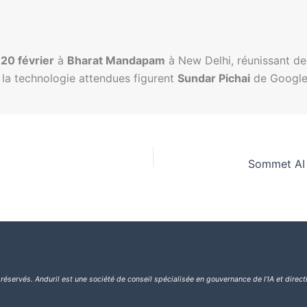
 20 février
à
Bharat Mandapam
à New Delhi, réunissant de
 la technologie attendues figurent
Sundar Pichai
de Google
 réservés.
Anduril est une société de conseil spécialisée en gouvernance de l’IA et direct