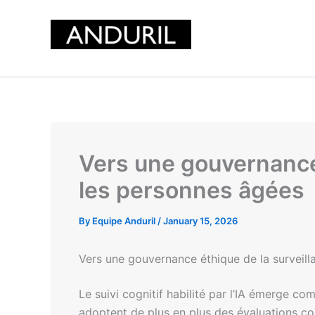
Skip
to
content
Vers une gouvernance 
les personnes âgées
By
Equipe Anduril
/
January 15, 2026
Vers une gouvernance éthique de la surveillan
Le suivi cognitif habilité par l’IA émerge co
adoptent de plus en plus des évaluations co