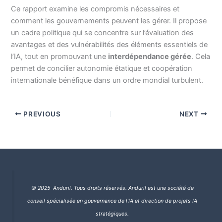
Ce rapport examine les compromis nécessaires et
comment les gouvernements peuvent les gérer. Il propose
un cadre politique qui se concentre sur l’évaluation des
avantages et des vulnérabilités des éléments essentiels de
l’IA, tout en promouvant une
interdépendance gérée
. Cela
permet de concilier autonomie étatique et coopération
internationale bénéfique dans un ordre mondial turbulent.
PREVIOUS
NEXT
© 2025 Anduril. Tous droits réservés.
Anduril est une société de
conseil spécialisée en gouvernance de l’IA et direction de projets IA
stratégiques.