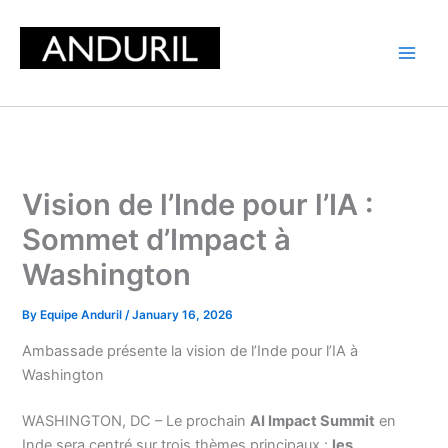
Skip
to
content
Vision de l’Inde pour l’IA :
Sommet d’Impact à
Washington
By
Equipe Anduril
/
January 16, 2026
Ambassade présente la vision de l’Inde pour l’IA à
Washington
WASHINGTON, DC – Le prochain
AI Impact Summit
en
Inde sera centré sur trois thèmes principaux :
les