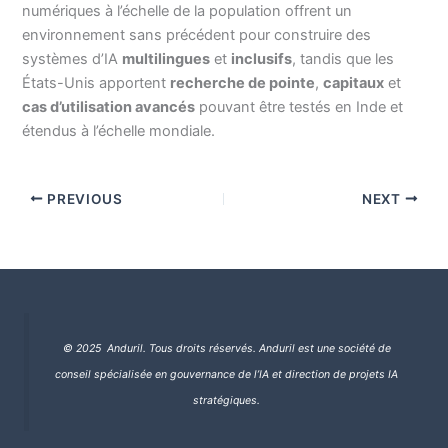
numériques à l’échelle de la population offrent un
environnement sans précédent pour construire des
systèmes d’IA
multilingues
et
inclusifs
, tandis que les
États-Unis apportent
recherche de pointe
,
capitaux
et
cas d’utilisation avancés
pouvant être testés en Inde et
étendus à l’échelle mondiale.
PREVIOUS
NEXT
© 2025 Anduril. Tous droits réservés.
Anduril est une société de
conseil spécialisée en gouvernance de l’IA et direction de projets IA
stratégiques.