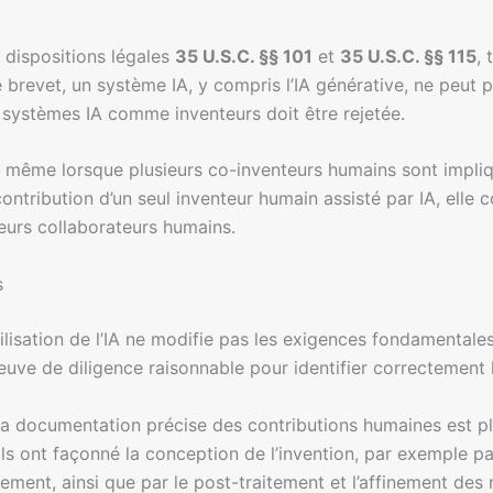
s dispositions légales
35 U.S.C. §§ 101
et
35 U.S.C. §§ 115
,
evet, un système IA, y compris l’IA générative, ne peut pa
ystèmes IA comme inventeurs doit être rejetée.
s même lorsque plusieurs co-inventeurs humains sont impliqu
 contribution d’un seul inventeur humain assisté par IA, ell
ieurs collaborateurs humains.
s
ilisation de l’IA ne modifie pas les exigences fondamentale
preuve de diligence raisonnable pour identifier correctement
ue la documentation précise des contributions humaines est p
ls ont façonné la conception de l’invention, par exemple pa
ement, ainsi que par le post-traitement et l’affinement des r