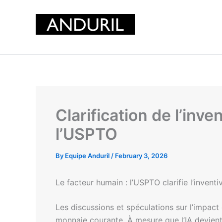
Skip
to
content
Clarification de l’inve
l’USPTO
By
Equipe Anduril
/
February 3, 2026
Le facteur humain : l’USPTO clarifie l’inventi
Les discussions et spéculations sur l’impact d
monnaie courante. À mesure que l’IA devient 