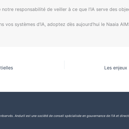
de notre responsabilité de veiller à ce que l’IA serve des obj
dans vos systèmes d’IA, adoptez dès aujourd’hui le Naaia AIM
tielles
 réservés.
Anduril est une société de conseil spécialisée en gouvernance de l’IA et direct