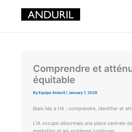
Skip
to
content
Comprendre et atténue
équitable
By
Equipe Anduril
/
January 7, 2026
Biais liés à l’IA : comprendre, identifier et
L’IA occupe désormais une place centrale dan
marketing et les systèmes juridiques.