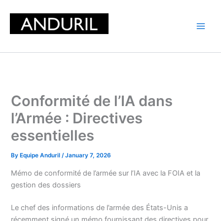
Skip
to
content
Conformité de l’IA dans
l’Armée : Directives
essentielles
By
Equipe Anduril
/
January 7, 2026
Mémo de conformité de l’armée sur l’IA avec la FOIA et la
gestion des dossiers
Le chef des informations de l’armée des États-Unis a
récemment signé un mémo fournissant des directives pour