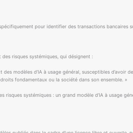
pécifiquement pour identifier des transactions bancaires s
 des risques systémiques, qui désignent :
t des modèles d’IA à usage général, susceptibles d’avoir des
les droits fondamentaux ou la société dans son ensemble. »
 risques systémiques : un grand modèle d’IA à usage géné
les publiés dans le cadre d’une licence libre et ouverte, pe