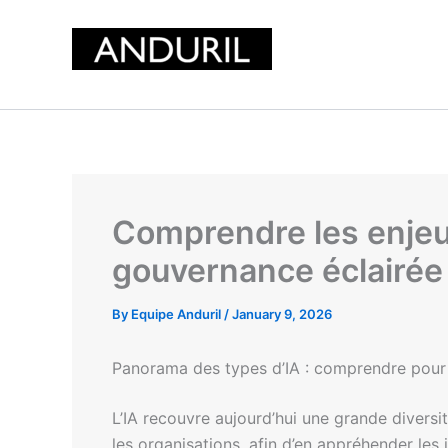
Skip
to
content
Comprendre les enjeux 
gouvernance éclairée
By
Equipe Anduril
/
January 9, 2026
Panorama des types d’IA : comprendre pour
L’IA recouvre aujourd’hui une grande divers
les organisations, afin d’en appréhender les 