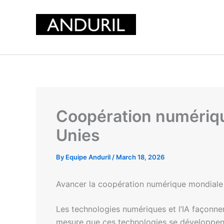
Skip
to
content
Coopération numérique
Unies
By
Equipe Anduril
/
March 18, 2026
Avancer la coopération numérique mondiale e
Les technologies numériques et l’IA façonne
mesure que ces technologies se développent 