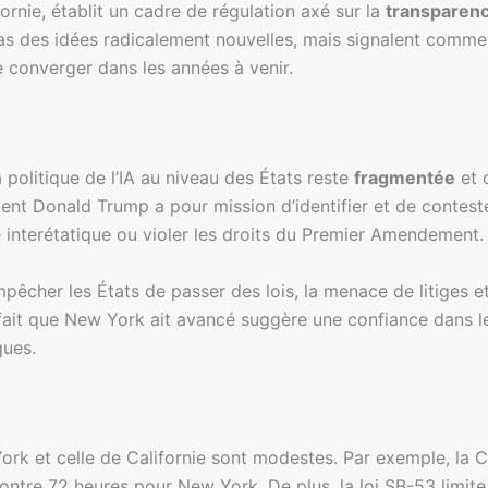
ornie, établit un cadre de régulation axé sur la
transparen
pas des idées radicalement nouvelles, mais signalent comm
e converger dans les années à venir.
politique de l’IA au niveau des États reste
fragmentée
et o
dent Donald Trump a pour mission d’identifier et de contester
 interétatique ou violer les droits du Premier Amendement.
pêcher les États de passer des lois, la menace de litiges 
e fait que New York ait avancé suggère une confiance dans le
ques.
York et celle de Californie sont modestes. Par exemple, la C
contre 72 heures pour New York. De plus, la loi SB-53 limite l